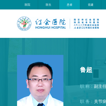
医院
医生
患者
党建
鲁超
职 称：
副主
职 务：
关节