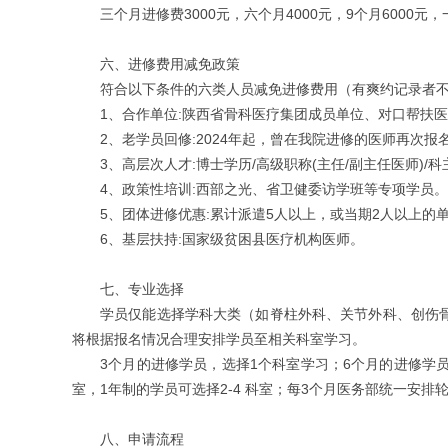
三个月进修费3000元，六个月4000元，9个月6000元，
六、进修费用减免政策
符合以下条件的六类人员减免进修费用（有爽约记录者
1、合作单位:陕西省骨科医疗集团成员单位、对口帮扶
2、老学员回修:2024年起，曾在我院进修的医师再次报
3、高层次人才:博士学历/高级职称(主任/副主任医师)
4、政策性培训:西部之光、省卫健委访学班等专项学员。
5、团体进修优惠:累计派遣5人以上，或当期2人以上的单位
6、基层扶持:国家级贫困县医疗机构医师。
七、专业选择
学员仅能选择学科大类（如脊柱外科、关节外科、创伤
将根据报名情况合理安排学员至相关科室学习。
3个月的进修学员，选择1个科室学习；6个月的进修学员，
室，1年制的学员可选择2-4 科室；每3个月医务部统一安
八、申请流程