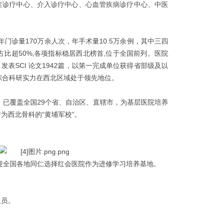
症诊疗中心、介入诊疗中心、心血管疾病诊疗中心、中医
张,年门诊量170万余人次，年手术量10.5万余例，其中三四
占比超50%,各项指标稳居西北榜首,位于全国前列。医院
发表SCI 论文1942篇，以第一完成单位获得省部级及以
综合科研实力在西北区域处于领先地位。
，已覆盖全国29个省、自治区、直辖市，为基层医院培养
为西北骨科的“黄埔军校”。
欢迎全国各地同仁选择红会医院作为进修学习培养基地。
人员。